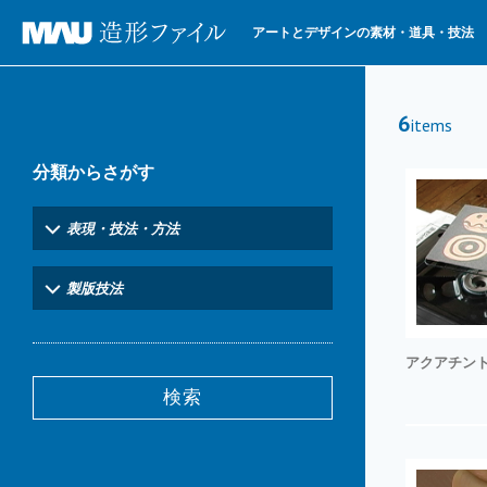
アートとデザインの素材・道具・技法
6
items
分類からさがす
表現・技法・方法
製版技法
アクアチン