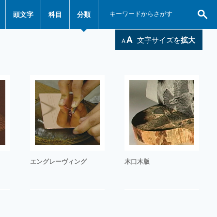
頭文字
科目
分類
文字サイズを
拡大
エングレーヴィング
木口木版