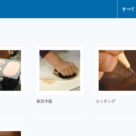
すべて
ト
板目木版
エッチング