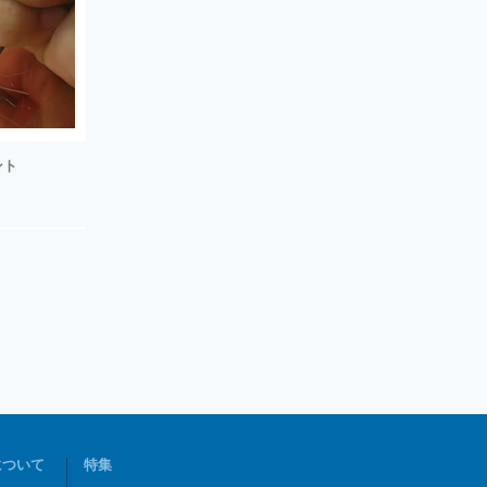
ント
について
特集