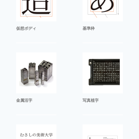
仮想ボディ
基準枠
金属活字
写真植字