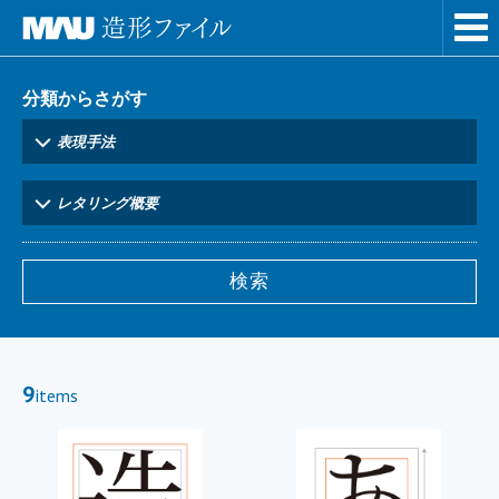
分類からさがす
表現手法
レタリング概要
9
items