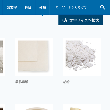
頭文字
科目
分類
文字サイズを
拡大
雲肌麻紙
胡粉