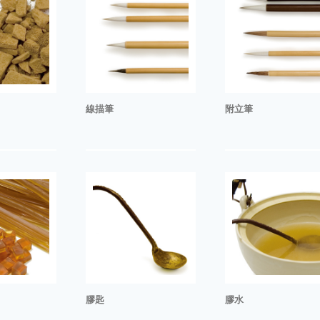
線描筆
附立筆
膠匙
膠水