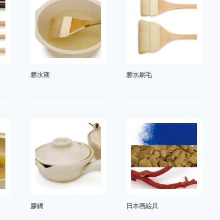
礬水液
礬水刷毛
膠鍋
日本画絵具