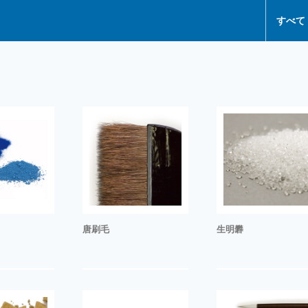
すべて
唐刷毛
生明礬