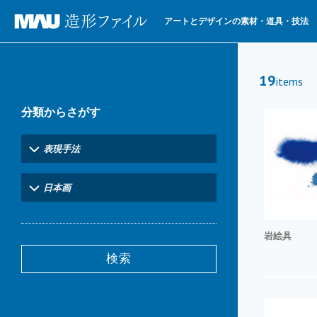
アートとデザインの素材・道具・技法
19
items
分類からさがす
表現手法
日本画
岩絵具