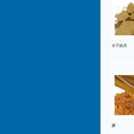
水干絵具
膠