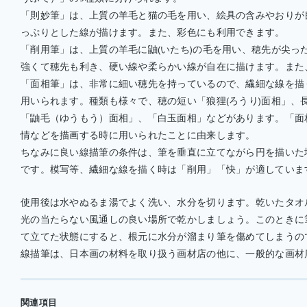
「則妙筆」は、上質の羊毛と猫の毛を用い、絵具の含みやおりが
っぷりとした線が描けます。また、彩色にも利用できます。
「削用筆」は、上質の羊毛に鼬(いたち)の毛を用い、穂先が尖っ
強くて穂先も利き、硬い線や柔らかい線が自在に描けます。また
「面相筆」は、非常に細い穂先を持っているので、繊細な線を描
用いられます。種類も様々で、穂の短い「狼狸(ろうり)面相」、長
「鼬毛（ゆうもう）面相」、「白玉面相」などがあります。「面
情などを描画する時に用いられたことに由来します。
ちなみに良い線描筆の条件は、筆を垂直に立てながら円を描いた
です。模写等、繊細な線を描く時は「削用」「快」が適していま
使用後は水やぬるま湯でよく洗い、水分を切ります。乾いたタオ
光の当たらない風通しの良い場所で乾かしましょう。このときに
て立てた状態にすると、根元に水分が溜まり筆を傷めてしまうの
線描筆は、日本画の材料を取り扱う画材店の他に、一般的な画材
関連項目