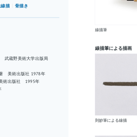
鉄線描
骨描き
線描筆
線描筆による描画
編 武蔵野美術大学出版局
 美術出版社 1978年
術出版社 1995年
年
則妙筆による線描