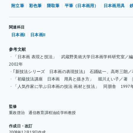
附立筆
彩色筆
隈取筆
平筆（日本画用）
日本画用具
関連科目
日本画I
日本画II
参考文献
・
「日本画 表現と技法」 武蔵野美術大学日本画学科研究室／
2002年
・
｢新技法シリーズ 日本画の表現技法｣ 石踊紘一、高嵜三朗／著
・
「初級技法講座 日本画 用具と描き方」 堀川えい子／著 美
・
「人気作家に学ぶ日本画の技法 画材と技法」 同朋舎 1997
監修
重政啓治 通信教育課程油絵学科教授
作成日・改訂
2008年12月19日作成