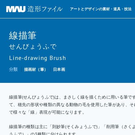
アートとデザインの素材・道具・技法
線描筆
せんびょうふで
Line-drawing Brush
分類
描画材（筆）
日本画
線描筆(せんびょうふで)は、まさしく線を描くために用いる筆で
て、穂先の形状や種類の異なる動物の毛を使用した筆があり、そ
で様々な「線」表現が可能になります。
線描筆の種類は主に「則妙筆(そくみょうふで)」「削用筆（さく
うふで）」の3種類に分けられます。