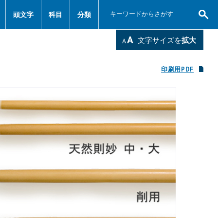
頭文字
科目
分類
文字サイズを
拡大
印刷用PDF