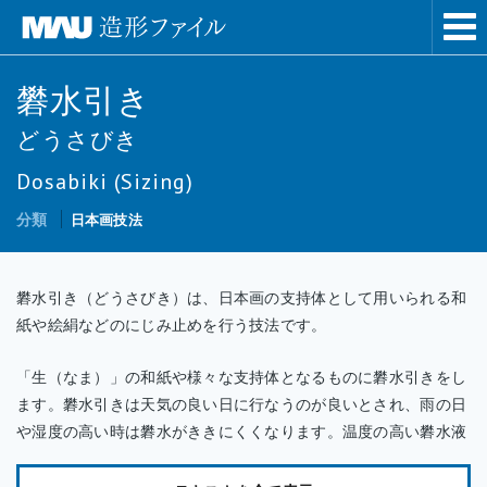
礬水引き
どうさびき
Dosabiki (Sizing)
分類
日本画技法
礬水引き（どうさびき）は、日本画の支持体として用いられる和
紙や絵絹などのにじみ止めを行う技法です。
「生（なま）」の和紙や様々な支持体となるものに礬水引きをし
ます。礬水引きは天気の良い日に行なうのが良いとされ、雨の日
や湿度の高い時は礬水がききにくくなります。温度の高い礬水液
を引くと和紙の表面が光るので、人肌の温度ぐらいが良いとされ
ます。ききにくい場合は温度の高い礬水液を引きます。