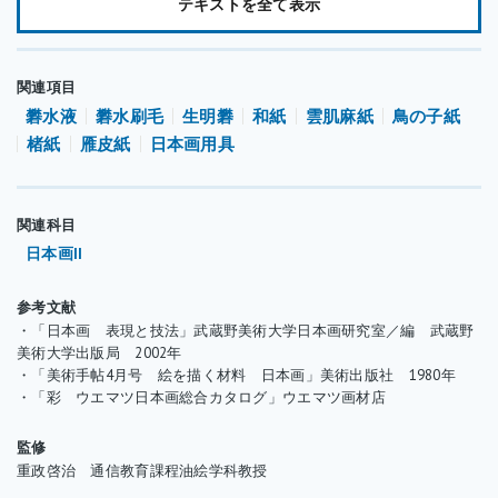
テキストを全て表示
礬水引きの手順は、毛氈（もうせん）や毛布などの上に和紙を広
げます。和紙が内巻状態の場合は無理に広げず礬水引きを行なう
関連項目
ことで自然に内巻きが広がります。和紙の表面上部端から礬水液
礬水液
礬水刷毛
生明礬
和紙
雲肌麻紙
鳥の子紙
を含ませた巾の広い刷毛で一定方向に引きます。一回目の礬水引
楮紙
雁皮紙
日本画用具
きは和紙への浸透が多いので刷毛をゆっくりと動かして和紙にた
っぷりと含ませます。和紙への含みを一定に刷毛跡は、かすれな
いようにします。礬水液の含みが少なくなったら再度、礬水液を
関連科目
刷毛に含ませます。刷毛跡の重なる部分は多くなく、また隙間が
日本画II
出来ないようにします。表面の礬水液が完全に乾いたら二回目は
裏面に同様に礬水を引きます。二回目からは、さほど浸透しない
参考文献
ので礬水液は少なめで良いです。（表裏表と順に引くのが最も良
・「日本画 表現と技法」武蔵野美術大学日本画研究室／編 武蔵野
美術大学出版局 2002年
いとされます。）
・「美術手帖4月号 絵を描く材料 日本画」美術出版社 1980年
薄美濃紙、絵絹に引く場合は二倍程度に薄めた礬水液を使用し、
・「彩 ウエマツ日本画総合カタログ」ウエマツ画材店
回数は表裏一回ずつ引きます。
監修
重政啓治 通信教育課程油絵学科教授