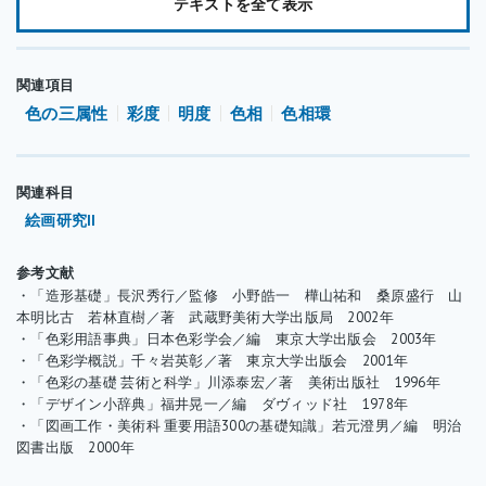
テキストを全て表示
り出すことができます。有彩色には明度のほかに、赤・青・黄と
いった色を特徴づける色み（色相）や、その色みの強さ（彩度）
の属性があります。有彩色の持つ色相・明度・彩度の三つの属性
関連項目
を色の三属性といい、この三属性のそれぞれの値を示すことによ
色の三属性
彩度
明度
色相
色相環
って、特定の色をいいあらわすことができます。
関連科目
絵画研究II
参考文献
・「造形基礎」長沢秀行／監修 小野皓一 樺山祐和 桑原盛行 山
本明比古 若林直樹／著 武蔵野美術大学出版局 2002年
・「色彩用語事典」日本色彩学会／編 東京大学出版会 2003年
・「色彩学概説」千々岩英彰／著 東京大学出版会 2001年
・「色彩の基礎 芸術と科学」川添泰宏／著 美術出版社 1996年
・「デザイン小辞典」福井晃一／編 ダヴィッド社 1978年
・「図画工作・美術科 重要用語300の基礎知識」若元澄男／編 明治
図書出版 2000年