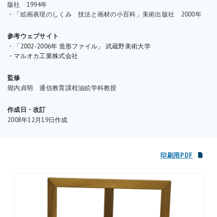
ょう。
版社 1994年
・「絵画表現のしくみ 技法と画材の小百科」美術出版社 2000年
木枠の大きさについては、現在のように、特定の規格で決められ
た大きさの画面に描き始めるようになったのは18世紀後半からと
参考ウェブサイト
・「2002-2006年 造形ファイル」 武蔵野美術大学
いわれ、それまでは作品が完成してから、絵の大きさに合わせて
・マルオカ工業株式会社
木枠を作るのが一般的でした。今日の国内における絵画標準サイ
ズは、フランス規格を基に作られた規格で、号数による大きさの
監修
区分やF型・P型・M型などと呼ばれる縦横比の異なる形状、様々
堀内貞明 通信教育課程油絵学科教授
な木枠サイズ間における各辺の長さの互換性を考慮して定められ
ています。
作成日・改訂
2008年12月19日作成
取扱いの注意として、木枠を組むときに桟を組み込む場合は、枠
部分と同様に裏表があり、丸みのある方が表になるように取り付
印刷用PDF
けましょう。
木枠は、一般的な画材店で購入できます。