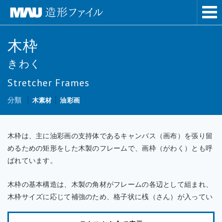
木枠
きわく
Stretcher Frames
分類
木素材
油彩画
木枠は、主に油彩画の支持体であるキャンバス（画布）を張り留
めるための矩形をした木製のフレームで、画枠（がわく）とも呼
ばれています。
木枠の基本構造は、木製の角材がフレームの各辺として組まれ、
木枠サイズに応じて補強のため、格子状に桟（さん）が入ってい
ます。また、木枠の角材には表面と裏面があり、角が丸められて
いたり、やや傾斜のある面などが表面になります。これは、キャ