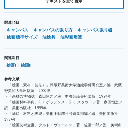
テキストを全て表示
ンバスを張って描画をする際に、筆先などが木枠部分に接触し難
くするためです。また、張り具合を調整するために、木枠の角に
くさびを打ち込むものなどもあります。木枠の材料は、主に杉や
関連項目
桐（きり）などの木材が使われています。杉材は丈夫で曲がり難
キャンバス
キャンバスの張り方
キャンバス張り器
く、キャンバスを剥がし新たに張るなどの再利用が可能です。桐
絵画標準サイズ
油絵具
油彩画用筆
材はとても軽量ですがやや強度が劣り、再利用も杉材ほどできま
せん。また近年、環境問題などから小口径の杉や桐を使用した集
成材の木枠も市販されています。これは複数の木材を集成してい
関連科目
るので反りなどが無く、純粋な杉材よりも安価な上に軽量で、あ
絵画I
絵画II
る程度の再利用も可能です。その他に特殊な木枠として、携帯を
容易にするため、木枠を2つ折りにできるように、長辺の中央に
参考文献
・「絵画（素材・技法）」武蔵野美術大学油絵学科研究室／編 武蔵
蝶番（ちょうつがい）が付いたものや、木枠の厚さを通常のもの
野美術大学出版局 2002年
よりも厚くし、キャンバスを包み張り（キャンバスを木枠の側面
・「画材の博物誌」森田恒之／著 中央公論美術出版 1994年
で留めるのではなく、裏面で留める方法）することで、側面への
・「絵画材料事典」R･J･ゲッテンス・G･L･スタウト／著 森田恒之／
描画などを可能にしたものなどがあります。
訳 美術出版社 1999年
・「油絵 材料と表現」美術手帖増刊号編集部編／編 美術出版社
良い木枠を見分けるポイントは、「木材が完全に乾燥している
1984年
か」、「木目がしっかり詰まっているか」などの点を確認しまし
・「絵画技術全書」クルト・ヴェールテ／著 佐藤一郎／監 美術出