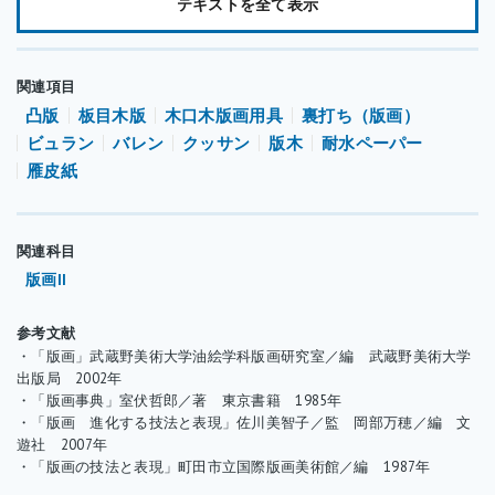
テキストを全て表示
っていて密度のある黄楊（ツゲ）や椿、梨、楓などの硬い木材が
用いられます。しかし、これらの木材は生産量が少ないことや、
木の太さのサイズまでしかとれないことなどから、四角く裁断し
関連項目
た木口を接着した寄木の版木も作られています。
凸版
板目木版
木口木版画用具
裏打ち（版画）
木口木版は、彫る前に版木の表面を研磨する必要があります。研
ビュラン
バレン
クッサン
版木
耐水ペーパー
磨には耐水性サンドペーパーを使用し、60番程度の粗目のものを
雁皮紙
使用して表面の傷や切断の跡がなくなるまで削り、次第に番目を
あげながら、1500番程度で光沢が出るように仕上げます（鏡面
仕上げ）。画材店で購入した版木を用いる場合、ある程度の研磨
関連科目
処理がしてあるものは、240番程度の中目のものから研磨を始め
版画II
るとよいでしょう。研磨が終わったら、ウエスを使い版面に墨汁
を塗布して彫った線を判りやすくします。
参考文献
・「版画」武蔵野美術大学油絵学科版画研究室／編 武蔵野美術大学
彫りには、刃の先端が斜めに切り落とされたビュランと呼ばれる
出版局 2002年
道具を使用します。ビュランは、全体を握り込むように持ち、前
・「版画事典」室伏哲郎／著 東京書籍 1985年
方に押し進めながら彫っていきます。ビュランは直進の彫りしか
・「版画 進化する技法と表現」佐川美智子／監 岡部万穂／編 文
できないため、曲線を彫る場合、版を回転させることができるク
遊社 2007年
・「版画の技法と表現」町田市立国際版画美術館／編 1987年
ッサンと呼ばれる革製の台を使用する場合もあります。