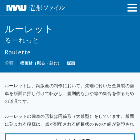
ルーレット
るーれっと
Roulette
分類
描画材（彫る・刻む）
版画
ルーレットは、銅版画の制作において、先端に付いた金属製の歯
車を版面に押し付けて転がし、規則的な点や線の集合を作るため
の道具です。
ルーレットの歯車の形状は円筒形（太鼓型）をしています。版面
に刻まれる模様は、点が刻印される網目状のものと線が刻印され
る線目状のものがあり、歯車の表面に金工やすりのように点や線
の突起が付けられています。網目状のものは細目、中目、荒目な