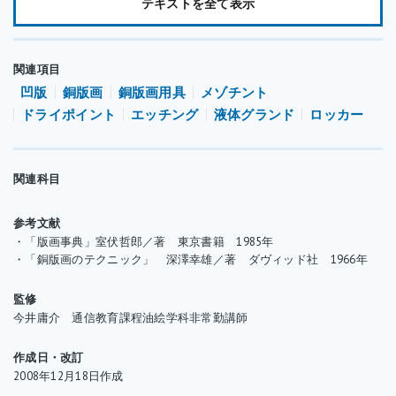
テキストを全て表示
どの点密度が違う種類があり、線目状のものも線の幅、線数など
が違う種類のものがあります。またルーレットの変形型で歯車の
部分が球や紡錘形（卵型）になっているムーレットという道具も
関連項目
あります。このムーレットは歯車が球形のために、ルーレットに
凹版
銅版画
銅版画用具
メゾチント
比べて不規則な点の集合を作ることができます。
ドライポイント
エッチング
液体グランド
ロッカー
ルーレットの使用法は、版面に歯車部分を直接押し当てて、歯車
を転がすようにして描画します。この時片方の手でルーレットの
関連科目
柄を持ち、もう一方の手で軸の部分を上から押さえ、揺らすよう
に前方へ動かして描画します。また、木炭デッサンをするように
参考文献
片手で持って描画をすることも可能です。このようにして描画し
・「版画事典」室伏哲郎／著 東京書籍 1985年
・「銅版画のテクニック」 深澤幸雄／著 ダヴィッド社 1966年
た部分は梨地となって印刷されて、柔らかい調子が表現できま
す。
監修
ルーレットは、描画以外にもメゾチントの製版や修正にも使用さ
今井庸介 通信教育課程油絵学科非常勤講師
れることがあります。その他にもエッチングやソフトグランドエ
ッチングなどの用途に使用することができます。
作成日・改訂
グランドの上から使用した場合には、プリントクリーナーなどの
2008年12月18日作成
溶剤で歯車に付いたグランドをきれいに拭き取ってから保管する