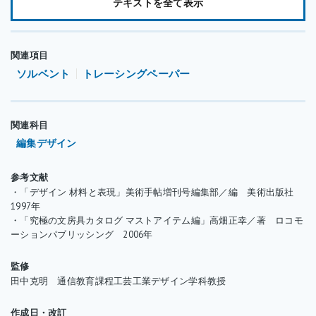
量を移し、ソルベント（薄め液）を加えて、サラっとした状態に
テキストを全て表示
なるまで濃度を調整しておくと、使いやすいでしょう。ペーパー
セメントには、貼り合わせる紙の両方の接着面に塗布する「両面
塗り」と、片いっぽうだけの接着面に塗布する「片面塗り」など
関連項目
があります。いずれの場合も、接着面によく伸ばし、均等に塗布
ソルベント
トレーシングペーパー
します。
紙を貼り合わせる時、スティック糊やでんぷん糊を使用すると、
関連科目
紙が水分を吸って伸縮したり、反（そ）ったりすることがあり、
編集デザイン
また一度貼ったものを貼り直すことが困難です。ペーパーセメン
トは、紙がよれず、一度接着したものでも貼り直しやすいという
参考文献
・「デザイン 材料と表現」美術手帖増刊号編集部／編 美術出版社
特長があるので、例えば方眼紙どうしを重ねて目盛りを合わせる
1997年
といった細かい作業や、プレゼンテーション用ボードの見た目を
・「究極の文房具カタログ マストアイテム編」高畑正幸／著 ロコモ
きれいに仕上げたい時などに活用できます。またレイアウト作業
ーションパブリッシング 2006年
中の仮止めにも適しています。ただし、ペーパーセメントは、一
時的な接着には適していますが、恒久的な接着にはあまり適して
監修
いないので注意しておきましょう。
田中克明 通信教育課程工芸工業デザイン学科教授
作成日・改訂
一度貼ったものを傷めずきれいに剥がす時は、ソルベントを使用