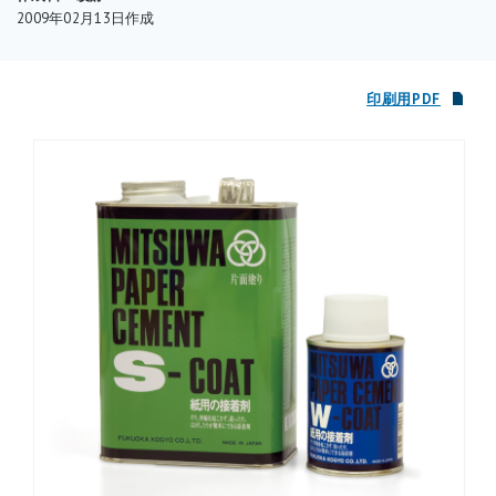
2009年02月13日作成
します。接着物の角を少し剥がし、そこにソルベントを注入しな
がら、さらに剥がしていきます。紙からはみ出たペーパーセメン
トはラバークリーナーを使って軽くこすると、きれいに取り除く
印刷用PDF
ことができます。
ペーパーセメントやソルベントを扱う時は、換気に気をつけるな
ど、製品に記載されている注意事項をよく守って使用しましょ
う。また、揮発性・引火性が強いので、使用後はしっかり栓を閉
めましょう。ペーパーセメントやソルベントは、画材店やホーム
センターなどで購入できます。