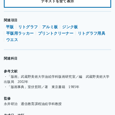
テキストを全て表示
る働きがあります。この製版時に描画部をチンクターに置き換え
る作業をチンクター返しと呼びます。
チンクター返しは次の製版の工程で行います。描画した版面に製
関連項目
版液を塗布して布で乾拭きした後、半日ほどおきます。その後、
平版
リトグラフ
アルミ板
ジンク板
プリントクリーナーで描画部分を落とし、製版用ラッカーを塗布
平版用ラッカー
プリントクリーナー
リトグラフ用具
します。版面が完全に乾いたら、そこにチンクターを垂らし、水
ウエス
分の含んでいないウエスで薄く均一に伸ばします。この作業を行
うことでチンクターに含まれるアスファルトや油脂分が版面の描
画部に定着して、感脂性を強くします。
関連科目
しかし、クレヨンや解墨で繊細な調子の描画をしている場合は、
チンクター返しを行うと描画部の線が太ってしまい、印刷した際
参考文献
に濃い調子になってしまう場合があるので気をつけた方が良いで
・「版画」武蔵野美術大学油絵学科版画研究室／編 武蔵野美術大学
出版局 2002年
しょう。またチンクターは、描画材として直接版面に描画して使
・「版画事典」室伏哲郎／著 東京書籍 1985年
用される場合があります。ベタ版を作る際にも直接版面に塗布し
て使用されます。
監修
永井研治 通信教育課程油絵学科教授
チンクターは、以前から国内で製造されていましたが、一時期製
造が中止されたために、ドイツ製のプロテクションインクと呼ば