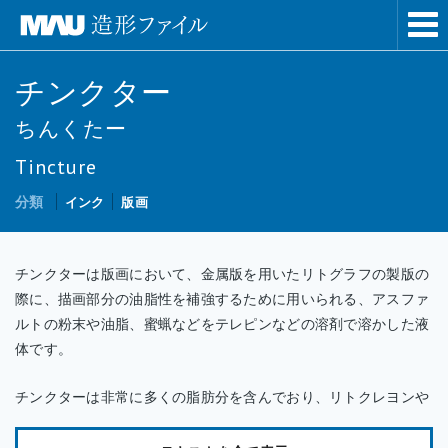
チンクター
ちんくたー
Tincture
分類
インク
版画
チンクターは版画において、金属版を用いたリトグラフの製版の
際に、描画部分の油脂性を補強するために用いられる、アスファ
ルトの粉末や油脂、蜜蝋などをテレピンなどの溶剤で溶かした液
体です。
チンクターは非常に多くの脂肪分を含んでおり、リトクレヨンや
解墨などで描画した部分を、製版の際にチンクターに置き換える
ことによって油脂分を強くし、印刷の際にインクをのりやすくす