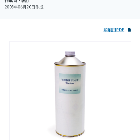
作成日・改訂
2008年06月20日作成
れるものを代用品として使用していました。しかし現在では、国
内で新しくチンクターを製造する会社ができたために、プロテク
ションインクは輸入されなくなっています。
印刷用PDF
チンクターは版画用品を専門に取り扱っている画材店にて購入す
ることができます。