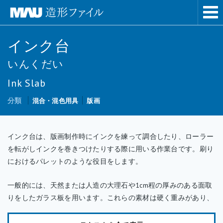
インク台
いんくだい
Ink Slab
分類
混合・混色用具
版画
インク台は、版画制作時にインクを練って調合したり、ローラー
を転がしインクを巻きつけたりする際に用いる作業台です。刷り
におけるパレットのような役目をします。
一般的には、天然または人造の大理石や1cm程の厚みのある面取
りをしたガラス板を用います。これらの素材は硬く重みがあり、
使用の際は土台がぐらついて不安定になることはなく、また温度
変化が少ないためにインクの状態も一定に保つことができます。