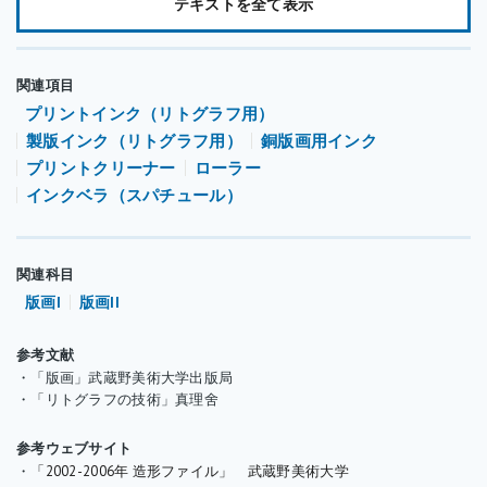
テキストを全て表示
インク台の取り扱いの注意事項としては、常に汚れのない状態を
保つことです。使用する前は、プリントクリーナーなどの溶剤を
関連項目
用い、汚れを拭きあげてから使用するようにします。刷り終わり
プリントインク（リトグラフ用）
の際も、ヘラでしっかりインクを取り、残ったインクは溶剤とウ
製版インク（リトグラフ用）
銅版画用インク
エスで拭きあげます。この作業を怠ると、前に使用していたイン
プリントクリーナー
ローラー
クの影響が出てしまう場合があります。新品の大理石のインク台
インクベラ（スパチュール）
を使用する場合は、ウエスを使用して亜麻仁油（00号ワニス）を
塗布し、一日置いた後、プリントクリーナーで洗浄し使用しま
す。これは先に石に油を染み込ませておくことで、インクの色移
関連科目
りを防ぐ効果があるためです。長期間使用していないインク台
版画I
版画II
も、同様の処理をした後に使用することが好ましいでしょう。ま
た、石の表面がヘラなどで傷付いた場合は、砥石やサンドペーパ
参考文献
ーをかけて平らにした後、上記と同様の処理をすることで再生で
・「版画」武蔵野美術大学出版局
・「リトグラフの技術」真理舍
きます。
参考ウェブサイト
入手先としては、一般的な画材店やガラス店などで購入できま
・
「2002-2006年 造形ファイル」 武蔵野美術大学
す。